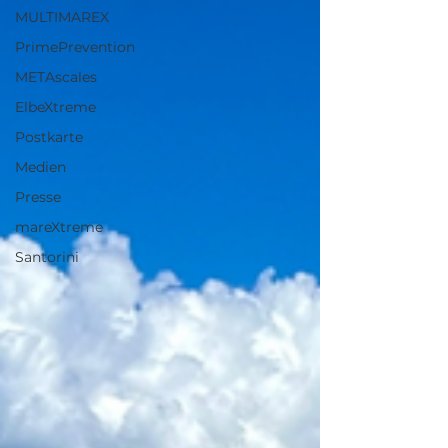
MULTIMAREX
PrimePrevention
METAscales
ElbeXtreme
Postkarte
Medien
Presse
mareXtreme
Santorini