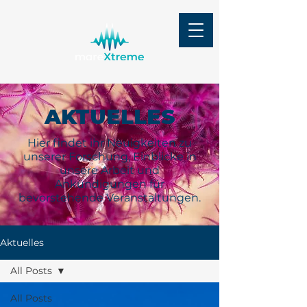
AKTUELLES
Hier findet ihr Neuigkeiten zu
unserer Forschung, Einblicke in
unsere Arbeit und
Ankündigungen für
bevorstehende Veranstaltungen.
Aktuelles
All Posts
All Posts