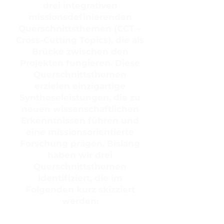
drei integrativen
missionsdefinierenden
Querschnittsthemen (CCT –
Cross-Cutting Topics), die als
Brücke zwischen den
Projekten fungieren. Diese
Querschnittsthemen
erzielen einzigartige
Syntheseleistungen, die zu
neuen wissenschaftlichen
Erkenntnissen führen und
eine missionsorientierte
Forschung prägen. Bislang
haben wir drei
Querschnittsthemen
identifiziert, die im
Folgenden kurz skizziert
werden: