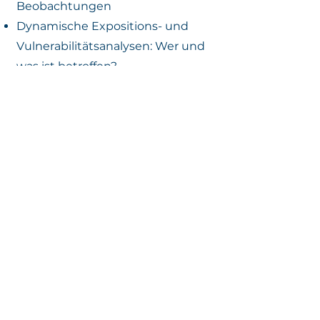
Beobachtungen
Dynamische Expositions- und
Vulnerabilitätsanalysen: Wer und
was ist betroffen?
Kaskadierende Effekte und
zusammenhängende Extreme:
Wie bedingen und verstärken
sich Extremereignisse
gegenseitig?
Anpassungsstrategien: Welche
Maßnahmen können die Resilienz
erhöhen?
Eine integrierte Betrachtung
natürlicher und gesellschaftlicher
Systeme werden transferfähige