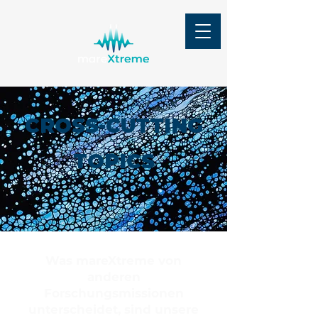
CROSS-CUTTING
TOPICS
Was mareXtreme von
anderen
Forschungsmissionen
unterscheidet, sind unsere