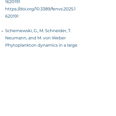
1620191
https://doi.org/10.3389/fenvs.2025.1
620191
Schernewski, G., M. Schneider, T.
Neumann, and M. von Weber
Phytoplankton dynamics in a large
lagoon: Nutrient load reductions,
climate change, and cold- and
heatwaves. Environments, 2025. 12,
370
https://doi.org/10.3390/environmen
ts12100370
Spiegel, T., M. Thiele, M. Schmidt, U.
Löptien, H. Dietze, R. Friedland, H.