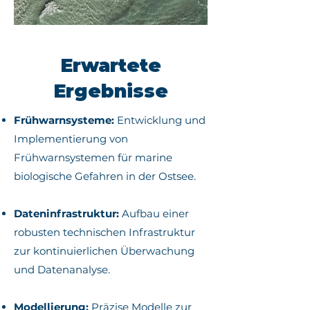
sozioökonomischen Auswirkungen 
mariner biologischer Gefahren. 
Verständliche Abfrage- und Online-
Darstellung für alle, sowie 
Erwartete
Schnelltest-Möglichkeiten für 
Ergebnisse
Einzelpersonen.
Frühwarnsysteme:
Entwicklung und
Implementierung von
Frühwarnsystemen für marine
biologische Gefahren in der Ostsee.
Dateninfrastruktur:
Aufbau einer
robusten technischen Infrastruktur
zur kontinuierlichen Überwachung
und Datenanalyse.
Modellierung:
Präzise Modelle zur