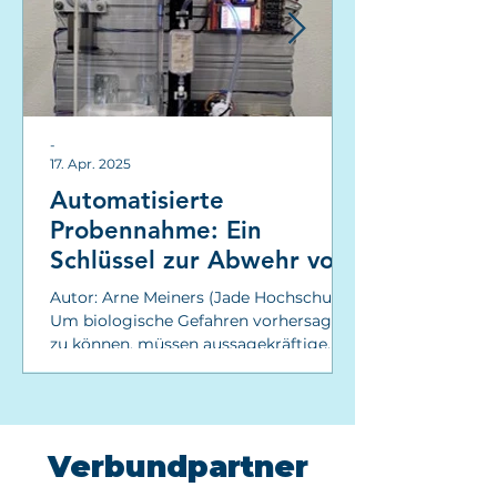
-
17. Apr. 2025
Automatisierte
Probennahme: Ein
Schlüssel zur Abwehr von
biologischen Gefahren
Autor: Arne Meiners (Jade Hochschule)
Um biologische Gefahren vorhersagen
zu können, müssen aussagekräftige
Proben genommen und...
Verbundpartner