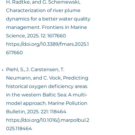
H. Radtke, and G. Schernewski,
Characterization of river plume
dynamics for a better water quality
management. Frontiers in Marine
Science, 2025. 12:
1617660
https://doi.org/10.3389/fmars.2025.1
617660
Piehl, S., J. Carstensen, T.
Neumann, and C. Vock, Predicting
historical oxygen deficiency areas
in the western Baltic Sea: A multi-
model approach. Marine Pollution
Bulletin,
2025. 221
: 118464
https://doi.org/10.1016/j.marpolbul.2
025.118464