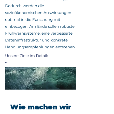
Dadurch werden die
sozioökonomischen Auswirkungen
optimal in die Forschung mit
einbezogen. Am Ende sollen robuste
Frühwarnsysteme, eine verbesserte
Dateninfrastruktur und konkrete
Handlungsempfehlungen entstehen.
Unsere Ziele im Detail:

1. Einbeziehen gesellschaftlicher 
Akteure:

Bereitstellung von Informationen zu 
sozioökonomischen Auswirkungen 
beim Auftreten mariner biologischer 
Gefahren. Erarbeitung der 
Wie machen wir
technologischen und logistischen 
Anforderungen an ein effizientes 