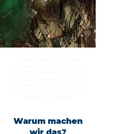
PrimePrevention, unter der
Leitung von Dr. Katja Metfies
(
Alfred Wegener Institut
Helmholtz-Zentrum für Polar-
und Meeresforschung
) befasst
sich mit marinen biologischen
Risiken in der Ostsee.
Warum machen
wir das?