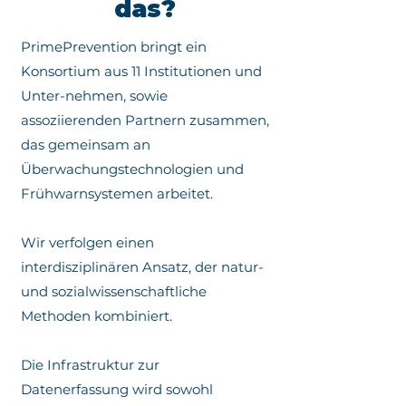
das?
Frühwarnsystem im Sinne der 
Nutzergruppen.

PrimePrevention bringt ein
2. Verbesserte, engmaschigere 
Konsortium aus 11 Institutionen und
Umwelt-Beobachtung:

Unter-nehmen, sowie
assoziierenden Partnern zusammen,
Entwicklung und Einsatz einer 
das gemeinsam an
technischen Infrastruktur für die 
Überwachungstechnologien und
effiziente Erfassung und 
Bereitstellung ozeanographischer 
Frühwarnsystemen arbeitet.
Schlüsseldaten. Implementierung 
neuer Sensortechnologien und 
Wir verfolgen einen
Datenerfassungssysteme zur 
interdisziplinären Ansatz, der natur-
Überwachung von 
Gewässerparametern und 
und sozialwissenschaftliche
biologischer Gefahren. 

Methoden kombiniert.
3. Verbesserung von 
Die Infrastruktur zur
Vorhersagemöglichkeiten und 
Datenerfassung wird sowohl
Breitstellung von 