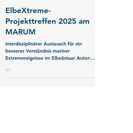
-
28. Mai 2025
2 Min. Lesezeit
ElbeXtreme-
Projekttreffen 2025 am
MARUM
Interdisziplinärer Austausch für ein
besseres Verständnis mariner
Extremereignisse im Elbeästuar Autor:
Walter Menapace Am 12. und 13....