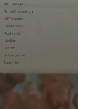
MULTIMAREX
PrimePrevention
METAscales
ElbeXtreme
Postkarte
Medien
Presse
mareXtreme
Santorini