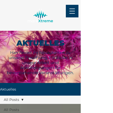
AKTUELLES
Hier findet ihr Neuigkeiten zu
unserer Forschung, Einblicke in
unsere Arbeit und
Ankündigungen für
bevorstehende Veranstaltungen.
Aktuelles
All Posts
All Posts