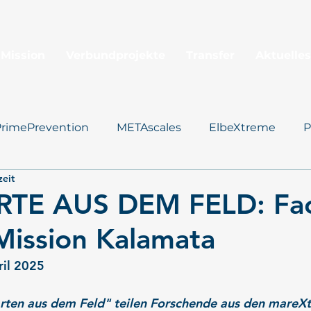
 Mission
Verbundprojekte
Transfer
Aktuelles
PrimePrevention
METAscales
ElbeXtreme
P
zeit
Santorini
TE AUS DEM FELD: Fac
Mission Kalamata
ril 2025
arten aus dem Feld" teilen Forschende aus den mareX