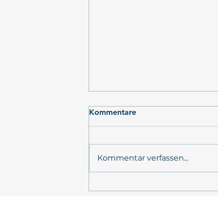
Kommentare
Kommentar verfassen...
POSTKARTE AUS DEM
FELD: Expedition AL656,
ElbeXtreme