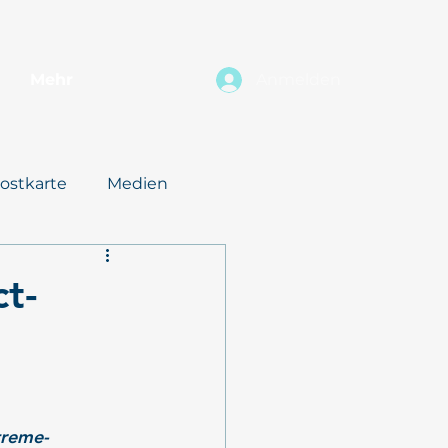
Mehr
Anmelden
ostkarte
Medien
t-
treme- 