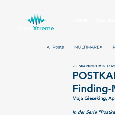
HOME
Über die
All Posts
MULTIMAREX
23. Mai 2025
1 Min. Lese
Presse
mareXtreme
POSTKAR
Finding-
Maja Gieseking,
 Ap
In der Serie "Postk