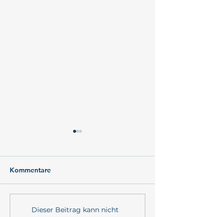
Kommentare
Konzeptionelles
MULTI-MAREX T
Dieser Beitrag kann nicht