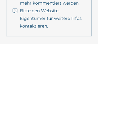
Hintergrundpaper zu
Symposium
mehr kommentiert werden.
„Promoting coastal
Bitte den Website-
resilience through
Eigentümer für weitere Infos
participation and Living
kontaktieren.
Labs within the
mareXtreme mission”