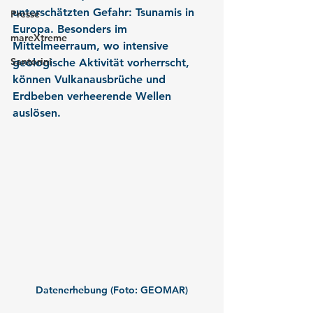
unterschätzten Gefahr: Tsunamis in 
Presse
Europa. Besonders im 
mareXtreme
Mittelmeerraum, wo intensive 
Santorini
geologische Aktivität vorherrscht, 
können Vulkanausbrüche und 
Erdbeben verheerende Wellen 
auslösen.
Datenerhebung (Foto: GEOMAR)