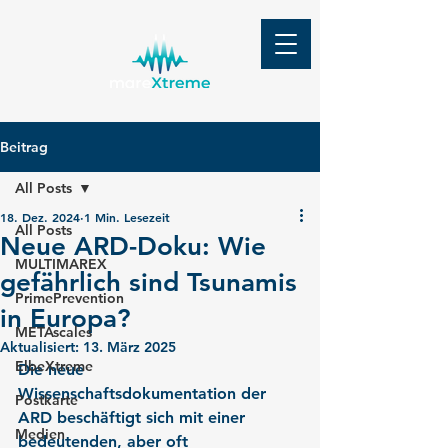
Beitrag
All Posts
18. Dez. 2024
1 Min. Lesezeit
All Posts
Neue ARD-Doku: Wie
MULTIMAREX
gefährlich sind Tsunamis
PrimePrevention
in Europa?
METAscales
Aktualisiert:
13. März 2025
ElbeXtreme
Die neue 
Wissenschaftsdokumentation der 
Postkarte
ARD beschäftigt sich mit einer 
Medien
bedeutenden, aber oft 