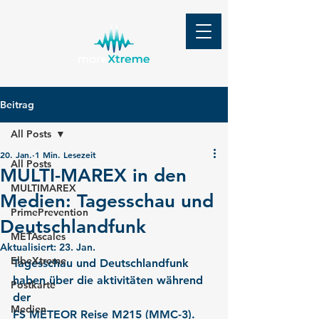
Beitrag
All Posts
20. Jan.
1 Min. Lesezeit
All Posts
MULTI-MAREX in den
MULTIMAREX
Medien: Tagesschau und
PrimePrevention
Deutschlandfunk
METAscales
Aktualisiert:
23. Jan.
ElbeXtreme
Tagesschau und Deutschlandfunk 
haben über die aktivitäten während 
Postkarte
der 
Medien
FS METEOR Reise M215 (MMC-3).