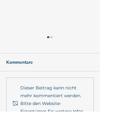
Kommentare
Konzeptionelles
MULTI-MAREX T
Dieser Beitrag kann nicht
Hintergrundpaper zu
Symposium
mehr kommentiert werden.
„Promoting coastal
Bitte den Website-
resilience through
Eigentümer für weitere Infos
participation and Living
kontaktieren.
Labs within the
mareXtreme mission”