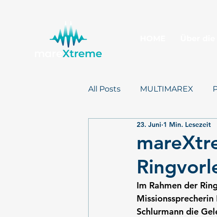
HOME
Über die
All Posts
MULTIMAREX
23. Juni
1 Min. Lesezeit
Presse
mareXtreme
mareXtre
Ringvorl
Im Rahmen der Ring
Missionssprecherin 
Schlurmann die Gel