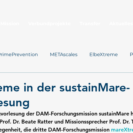
 Mission
Verbundprojekte
Transfer
Aktuelles
PrimePrevention
METAscales
ElbeXtreme
P
Santorini
me in der sustainMare-
esung
vorlesung der DAM-Forschungsmission sustainMare h
Prof. Dr. Beate Ratter und Missionssprecher Prof. Dr. 
egenheit, die dritte DAM-Forschungsmission 
mareXtr