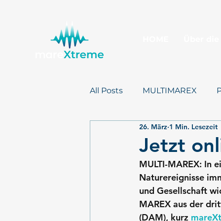
HOME
Über die
All Posts
MULTIMAREX
26. März
1 Min. Lesezeit
Presse
mareXtreme
Jetzt on
MULTI-MAREX
: In 
Naturereignisse imm
und Gesellschaft wi
MAREX aus der drit
(DAM), kurz 
mareX