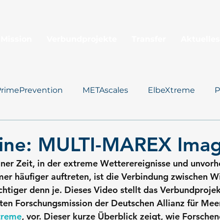
 Mission
Verbundprojekte
Transfer
Aktuelles
PrimePrevention
METAscales
ElbeXtreme
P
Santorini
line: MULTI-MAREX Imag
einer Zeit, in der extreme Wetterereignisse und unvor
er häufiger auftreten, ist die Verbindung zwischen W
chtiger denn je. Dieses Video stellt das Verbundproje
ten Forschungsmission der Deutschen Allianz für Mee
treme
, vor. Dieser kurze Überblick zeigt, wie Forsche