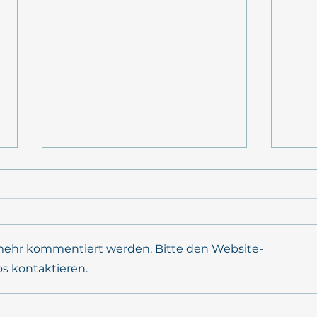
 mehr kommentiert werden. Bitte den Website-
os kontaktieren.
mareXtreme in der
POS
sustainMare-Ringvorlesung
FELD