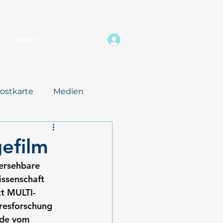
Mehr
Anmelden
ostkarte
Medien
efilm
hersehbare 
issenschaft 
kt MULTI-
resforschung 
nde vom 