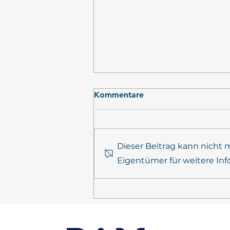
Kommentare
Dieser Beitrag kann nicht
Eigentümer für weitere Inf
POSTKARTE AUS DEM
FELD: Expedition AL656,
ElbeXtreme