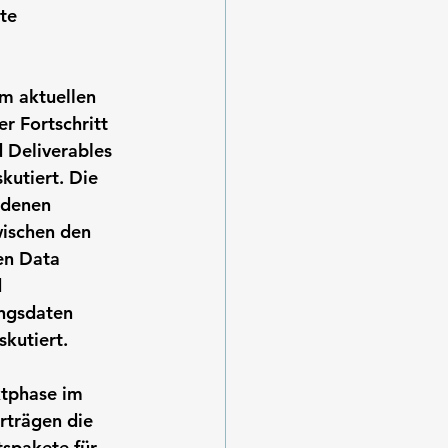
te 
m aktuellen 
r Fortschritt 
 Deliverables 
kutiert. Die 
edenen 
wischen den 
en Data 
 
ungsdaten 
kutiert.
ktphase im 
rträgen die 
spakete für 