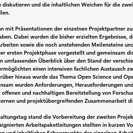
u diskutieren und die inhaltlichen Weichen für die zwei
len.
n mit Präsentationen der einzelnen Projektpartner zu
aben. Dabei wurden die bisher erzielten Ergebnisse, de
rbeiten sowie die noch anstehenden Meilensteine und
er ersten Projektphase vorgestellt und gemeinsam dis
en umfassenden Überblick über den Stand der verschi
rmöglichten einen intensiven fachlichen Austausch z
arüber hinaus wurde das Thema Open Science und Op
insam wurden Anforderungen, Herausforderungen und
 offenen und nachhaltigen Bereitstellung von Forsch
nternen und projektübergreifenden Zusammenarbeit dis
altungstag stand die Vorbereitung der zweiten Proje
signierten Arbeitspaketleitungen stellten in kurzen Vo
en und inhaltlichen Schwerpunkte der einzelnen Arbeit