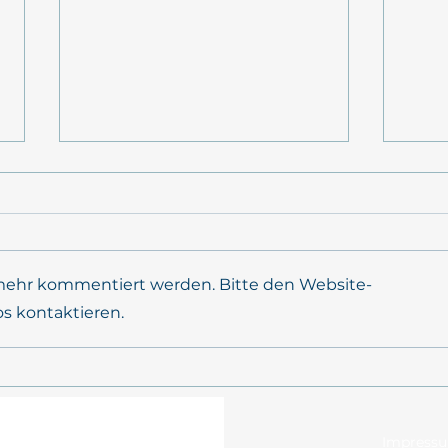
 mehr kommentiert werden. Bitte den Website-
os kontaktieren.
mareXtreme in der
POS
sustainMare-Ringvorlesung
FELD
Impress