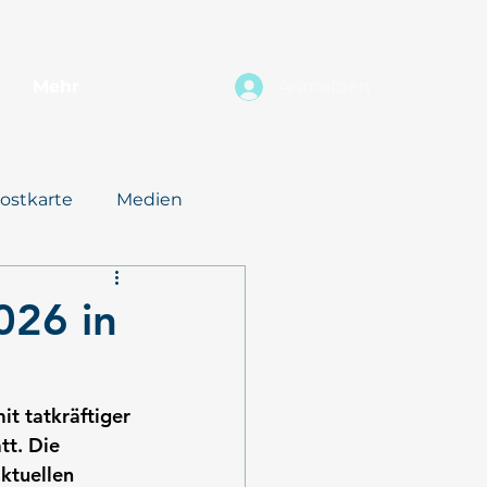
Mehr
Anmelden
ostkarte
Medien
026 in
t tatkräftiger 
t. Die 
ktuellen 