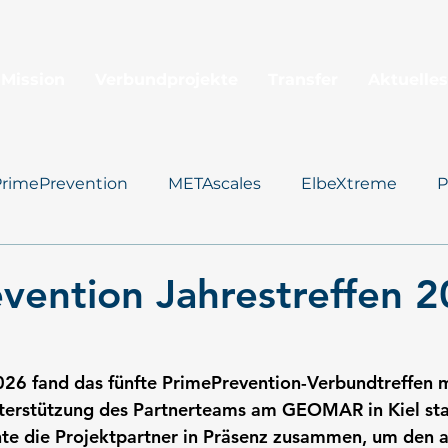
 Mission
Verbundprojekte
Transfer
Aktuelles
PrimePrevention
METAscales
ElbeXtreme
P
Santorini
vention Jahrestreffen 2
26 fand das fünfte PrimePrevention-Verbundtreffen mi
nterstützung des Partnerteams am GEOMAR in Kiel stat
te die Projektpartner in Präsenz zusammen, um den a