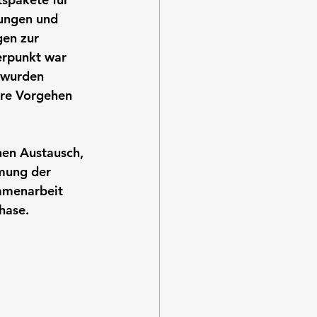
dungen und 
en zur 
erpunkt war 
 wurden 
re Vorgehen 
hen Austausch, 
mung der 
mmenarbeit 
hase.