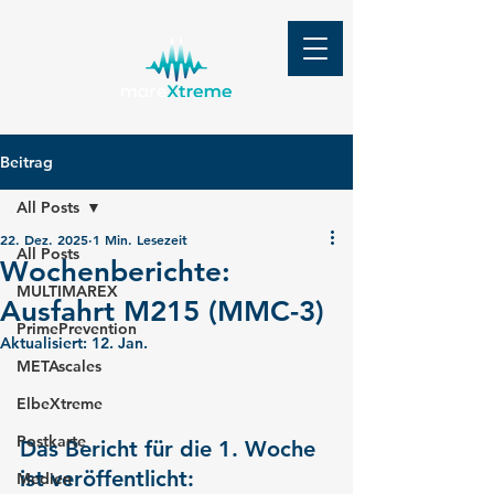
Beitrag
All Posts
22. Dez. 2025
1 Min. Lesezeit
All Posts
Wochenberichte:
MULTIMAREX
Ausfahrt M215 (MMC-3)
PrimePrevention
Aktualisiert:
12. Jan.
METAscales
ElbeXtreme
Postkarte
Das Bericht für die 1. Woche 
ist veröffentlicht:
Medien