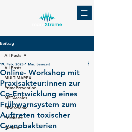
Beitrag
All Posts
19. Feb. 2025
1 Min. Lesezeit
All Posts
Online- Workshop mit
MULTIMAREX
Praxisakteur:innen zur
PrimePrevention
Co-Entwicklung eines
METAscales
Frühwarnsystem zum
ElbeXtreme
Auftreten toxischer
Postkarte
Cyanobakterien
Medien