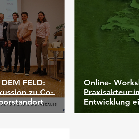
 DEM FELD:
Online- Works
ussion zu Co-
Praxisakteur:i
borstandort
Entwicklung e
zum Auftreten
Cyanobakteri