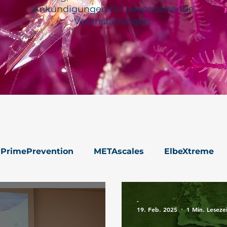
Ankündigungen für bevorstehende
Veranstaltungen.
PrimePrevention
METAscales
ElbeXtreme
Santorini
-
19. Feb. 2025
1 Min. Leseze