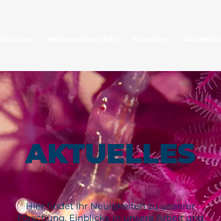
 Mission
Verbundprojekte
Transfer
Aktuelles
AKTUELLES
Hier findet ihr Neuigkeiten zu unserer
Forschung, Einblicke in unsere Arbeit und