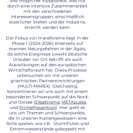
und möglicher Kipppunkte, was nur
durch eine intensive Zusammenarbeit
mit den verschiedenen
Interessensgruppen, einschließlich
staatlicher Stellen und der Industrie,
erreicht werden kann.
Der Fokus von mareXtreme liegt in der
Phase
1 (2024-2026)
einerseits auf
marinen Naturgefahren in der Ägäis,
da solche Ereignisse sowohl deutsche
Urlauber vor Ort betrifft als auch
Auswirkungen auf den europäischen
Wirtschaftsraum hat. Diese Prozesse
untersuchen wir mit unseren
griechischen Partnereinrichtungen
(MULTI-MAREX). Gleichzeitig
konzentrieren wir uns auch mit einem
besonderen Schwerpunkt auf die Nord-
und Ostsee (
ElbeXtreme
,
METAscales
und
PrimePrevention
). Hier geht es
uns um Themen und Schwerpunkte,
die in unseren Küstengewässern eine
Rolle spielen, wie z.B. Sturmfluten und
Extremwasserstände gekoppelt mit