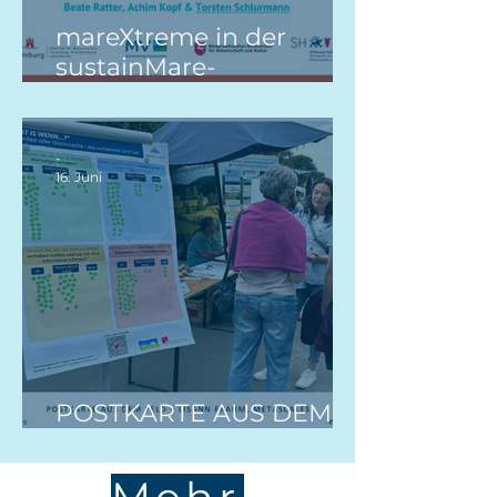
mareXtreme in der
sustainMare-
Ringvorlesung
-
16. Juni
POSTKARTE AUS DEM
FELD: Wat is Wenn...?