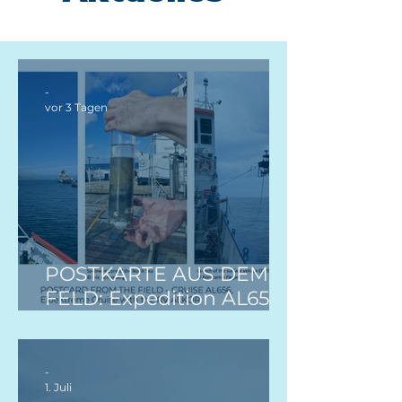
-
vor 3 Tagen
POSTKARTE AUS DEM
FELD: Expedition AL656,
ElbeXtreme
-
1. Juli