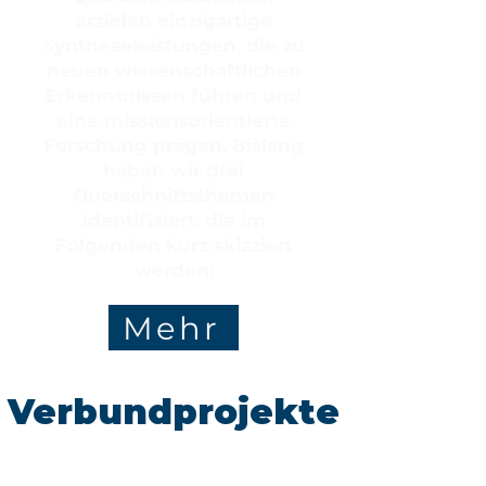
erzielen einzigartige
Syntheseleistungen, die zu
neuen wissenschaftlichen
Erkenntnissen führen und
eine missionsorientierte
Forschung prägen. Bislang
haben wir drei
Querschnittsthemen
identifiziert, die im
Folgenden kurz skizziert
werden:
Mehr
Verbundprojekte