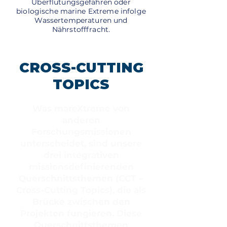
Überflutungsgefahren oder
biologische marine Extreme infolge
Wassertemperaturen und
Nährstofffracht.
CROSS-CUTTING
TOPICS
Was mareXtreme von
anderen
Forschungsmissionen
unterscheidet, sind unsere
drei integrativen
missionsdefinierenden
Querschnittsthemen (CCT –
Cross-Cutting Topics), die als
Brücke zwischen den
Projekten fungieren. Diese
Querschnittsthemen