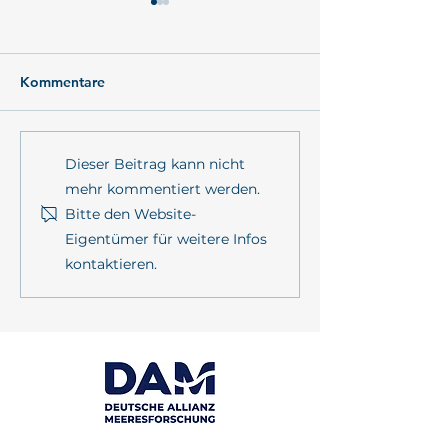
Kommentare
PrimePrevention
mareXtreme in 
Dieser Beitrag kann nicht
Jahrestreffen 2026 in
sustainMare-
mehr kommentiert werden.
Kiel
Ringvorlesung
Bitte den Website-
Eigentümer für weitere Infos
kontaktieren.