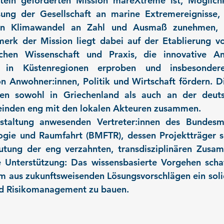
tein geförderten Mission mareXtreme ist, Möglichke
ung der Gesellschaft an marine Extremereignisse, 
n Klimawandel an Zahl und Ausmaß zunehmen, zu
rk der Mission liegt dabei auf der Etablierung von
ischen Wissenschaft und Praxis, die innovative An
 in Küstenregionen erproben und insbesondere
 Anwohner:innen, Politik und Wirtschaft fördern. D
ten sowohl in Griechenland als auch an der deuts
inden eng mit den lokalen Akteuren zusammen.
staltung anwesenden Vertreter:innen des Bundesmin
ogie und Raumfahrt (BMFTR), dessen Projektträger 
tung der eng verzahnten, transdisziplinären Zusam
e Unterstützung: Das wissensbasierte Vorgehen schaf
m aus zukunftsweisenden Lösungsvorschlägen ein sol
nd Risikomanagement zu bauen.