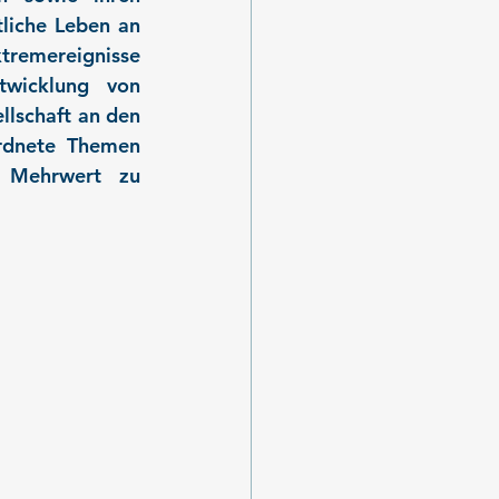
liche Leben an 
tremereignisse 
wicklung von 
lschaft an den 
rdnete Themen 
 Mehrwert zu 