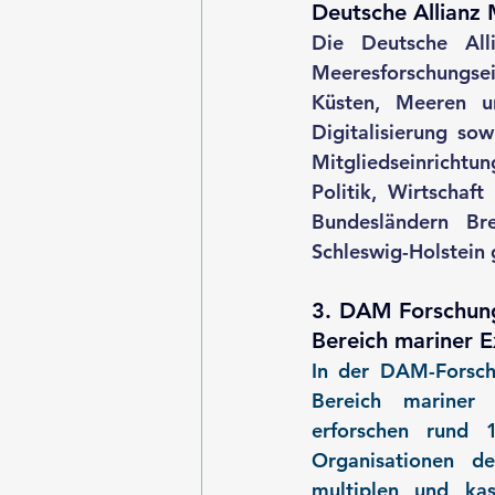
Deutsche Allianz
Die Deutsche All
Meeresforschungse
Küsten, Meeren u
Digitalisierung sow
Mitgliedseinrichtun
Politik, Wirtschaf
Bundesländern Br
Schleswig-Holstein 
3. DAM Forschung
Bereich mariner 
In der DAM-Forsch
Bereich mariner 
erforschen rund 1
Organisationen d
multiplen und kas