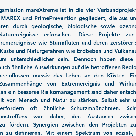
mission mareXtreme ist in die vier Verbundprojekt
MAREX und PrimePrevention gegliedert, die aus unte
hren durch geologische, biologische sowie ozeano
aturereignisse erforschen. Diese Projekte zur 
tremereignisse wie Sturmfluten und deren zerstöreri
Küste und Naturgefahren wie Erdbeben und Vulkanaus
m unterschiedlicher sein. Dennoch haben diese E
uch ähnliche Auswirkungen auf die betroffenen Region
einflussen massiv das Leben an den Küsten. Ein
 Zusammenhänge von Extremereignis und Wirku
an ein besseres Risikomanagement sind daher entsch
it von Mensch und Natur zu stärken. Selbst sehr un
 erfordern oft ähnliche Schutzmaßnahmen. Sch
ionstreffens war daher, den Austausch zwisc
zu fördern, Synergien zwischen den Projekten zu
n zu definieren. Mit einem Spektrum von sozial-, i