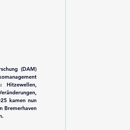
rschung (DAM) 
sikomanagement 
Hitzewellen, 
eränderungen, 
025 kamen nun 
in Bremerhaven 
n.