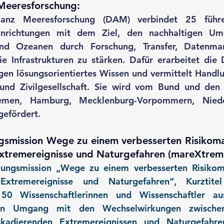
 Meeresforschung:
ianz Meeresforschung (DAM) verbindet 25 führe
inrichtungen mit dem Ziel, den nachhaltigen Um
nd Ozeanen durch Forschung, Transfer, Datenma
ie Infrastrukturen zu stärken. Dafür erarbeitet die
gen lösungsorientiertes Wissen und vermittelt Handlu
t und Zivilgesellschaft. Sie wird vom Bund und den
emen, Hamburg, Mecklenburg-Vorpommern, Niede
gefördert.
smission Wege zu einem verbesserten Risikom
Extremereignisse und Naturgefahren (mareXtrem
ungsmission „Wege zu einem verbesserten Risiko
Extremereignisse und Naturgefahren“, Kurztitel
50 Wissenschaftlerinnen und Wissenschaftler au
en Umgang mit den Wechselwirkungen zwischen k
kadierenden Extremereignissen und Naturgefahre