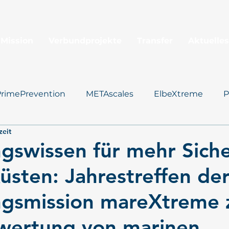
 Mission
Verbundprojekte
Transfer
Aktuelles
PrimePrevention
METAscales
ElbeXtreme
P
zeit
Santorini
gswissen für mehr Siche
üsten: Jahrestreffen d
ngsmission mareXtreme 
wertung von marinen