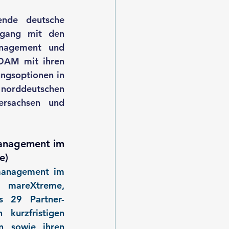
nde deutsche 
gang mit den 
nagement und 
 DAM mit ihren 
ngsoptionen in 
 norddeutschen 
rsachsen und 
anagement im 
e)
management im 
 mareXtreme, 
s 29 Partner-
urzfristigen 
n sowie ihren 