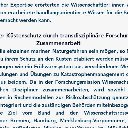
cher Expertise erörterten die Wissenschaftler: innen 
ion erarbeitete handlungsorientierte Wissen für die B
gemacht werden kann.
er Küstenschutz durch transdisziplinäre Forschu
Zusammenarbeit
die einzelnen marinen Naturgefahren sein mögen, so äh
u ihrem Schutz an den Küsten etabliert werden müss
ungen wie ein Frühwarnsystem aus verschiedenen Mes
chulungen und Übungen zu Katastrophenmanagement o
us beidem. Da in der Forschungsmission Wissenschaf
ichen Disziplinen zusammenarbeiten, wird sowohl 
ten in Rechenmodellen zur Risikoabschätzung genutzt
 integriert und die zuständigen Behörden miteinbezog
te Ziel vom Bund und den Wissenschaftsresso
der Bremen, Hamburg, Mecklenburg-Vorpommern, N