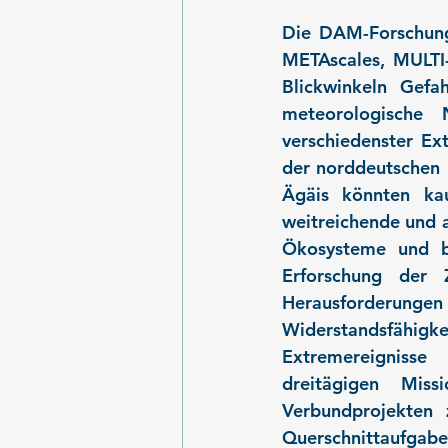
Die DAM-Forschungs
METAscales, MULTI-
Blickwinkeln Gefa
meteorologische N
verschiedenster Ex
der norddeutschen 
Ägäis könnten kau
weitreichende und a
Ökosysteme und be
Erforschung der
Herausforderungen 
Widerstandsfähigke
Extremereignisse
dreitägigen Miss
Verbundprojekten 
Querschnittaufgabe