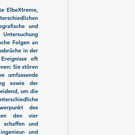
e ElbeXtreme, 
rschiedlichen 
grafische und 
Untersuchung 
sche Folgen an 
brüche in der 
reignisse oft 
en: Sie stören 
e umfassende 
ng sowie der 
eidend, um die 
terschiedliche 
werpunkt des 
hen den vier 
 schaffen und 
ngenieur- und 