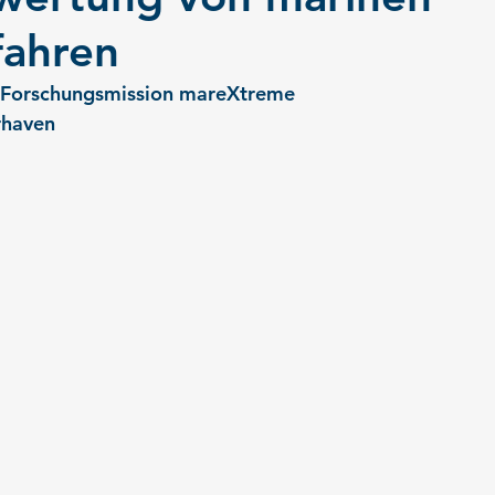
fahren
-Forschungsmission mareXtreme
rhaven