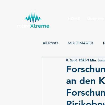
HOME
Über die
All Posts
MULTIMAREX
8. Sept. 2025
3 Min. Lese
Presse
mareXtreme
Forschun
an den K
Forschu
Risikobe