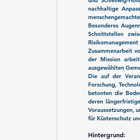
und Schleswig-Hols
nachhaltige Anpass
menschengemachte
Besonderes Augenme
Schnittstellen zw
Risikomanagement
Zusammenarbeit von
der Mission arbei
ausgewählten Geme
Die auf der Veran
Forschung, Technol
betonten die Bedeu
deren längerfristig
Voraussetzungen, u
für Küstenschutz u
Hintergrund: