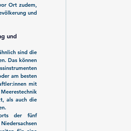
vor Ort zudem, 
evölkerung und 
ng und 
nlich sind die 
en. Das können 
sinstrumenten 
der am besten 
tler:innen mit 
Meerestechnik 
, als auch die 
en.
rts der fünf 
iedersachsen 