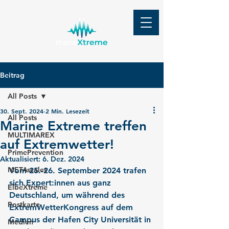
Beitrag
All Posts
30. Sept. 2024
2 Min. Lesezeit
All Posts
Marine Extreme treffen
MULTIMAREX
auf Extremwetter!
PrimePrevention
Aktualisiert:
6. Dez. 2024
METAscales
Vom 25.-26. September 2024 trafen 
sich Expert:innen aus ganz 
ElbeXtreme
Deutschland, um während des 
Postkarte
ExtremWetterKongress auf dem 
Campus der Hafen City Universität in 
Medien