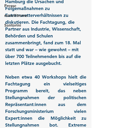
Hamburg die Ursachen und 
Presse
Folgemaßnahmen zu 
Extremwetterverhältnissen zu 
mareXtreme
diskutieren. Die Fachtagung, die 
Santorini
Partner aus Industrie, Wissenschaft, 
Behörden und Schulen 
zusammenbringt, fand zum 18. Mal 
statt und war – wie gewohnt – mit 
über 700 Teilnehmenden bis auf die 
letzten Plätze ausgebucht.
Neben etwa 40 Workshops hielt die 
Fachtagung ein vielseitiges 
Programm bereit, das neben 
Stellungnahmen der politischen 
Repräsentant:innen aus dem 
Forschungsministerium vielen 
Expert:innen die Möglichkeit zu 
Stellungnahmen bot. Extreme 