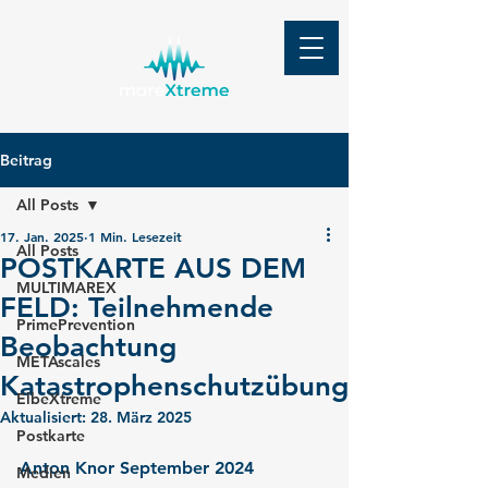
Beitrag
All Posts
17. Jan. 2025
1 Min. Lesezeit
All Posts
POSTKARTE AUS DEM
MULTIMAREX
FELD: Teilnehmende
PrimePrevention
Beobachtung
METAscales
Katastrophenschutzübung
ElbeXtreme
Aktualisiert:
28. März 2025
Postkarte
Anton Knor September 2024
Medien