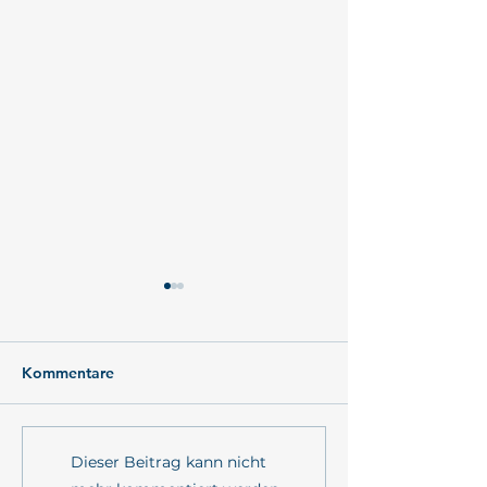
Kommentare
POSTKARTE AUS DEM
Konzeptionelles
Dieser Beitrag kann nicht
FELD: Wat is Wenn...?
Hintergrundpap