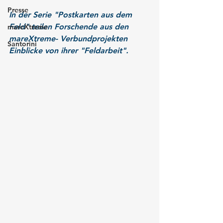
Presse
In der Serie "Postkarten aus dem 
Feld" teilen Forschende aus den 
mareXtreme
mareXtreme- Verbundprojekten 
Santorini
Einblicke von ihrer "Feldarbeit".