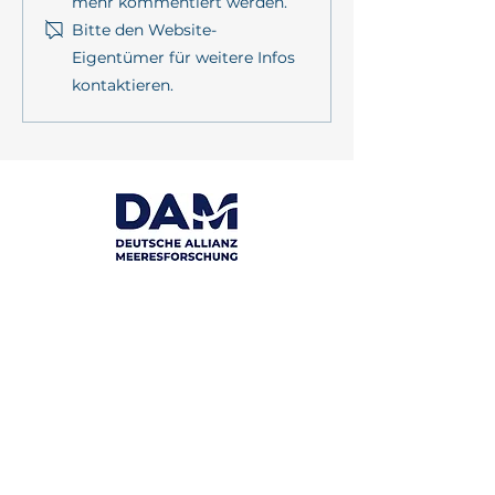
mehr kommentiert werden.
„Promoting coa
Bitte den Website-
resilience throu
Eigentümer für weitere Infos
participation an
kontaktieren.
Labs within the
mareXtreme mi