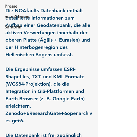
Presse
Die NOAfaults-Datenbank enthält 
mareXtreme
detaillierte Informationen zum 
Aufbau einer Geodatenbank, die alle 
Santorini
aktiven Verwerfungen innerhalb der 
oberen Platte (Ägäis + Eurasien) und 
der Hinterbogenregion des 
Hellenischen Bogens umfasst. 
Die Ergebnisse umfassen ESRI-
Shapefiles, TXT- und KML-Formate 
(WGS84-Projektion), die die 
Integration in GIS-Plattformen und 
Earth-Browser (z. B. Google Earth) 
erleichtern. 
Zenodo+6ResearchGate+6openarchiv
es.gr+6.
Die Datenbank ist frei zugänglich 