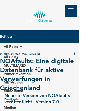
Beitrag
All Posts
2. Okt. 2025
1 Min. Lesezeit
All Posts
NOAfaults: Eine digitale
MULTIMAREX
Datenbank für aktive
PrimePrevention
Verwerfungen in
METAscales
Griechenland
ElbeXtreme
Neueste Version von NOAfaults 
Postkarte
veröffentlicht | Version 7.0
Medien