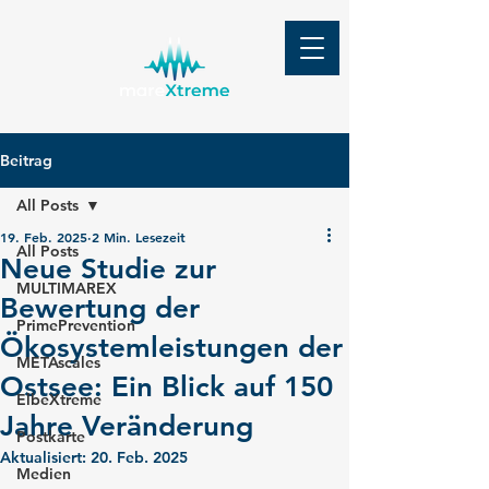
Beitrag
All Posts
19. Feb. 2025
2 Min. Lesezeit
All Posts
Neue Studie zur
MULTIMAREX
Bewertung der
PrimePrevention
Ökosystemleistungen der
METAscales
Ostsee: Ein Blick auf 150
ElbeXtreme
Jahre Veränderung
Postkarte
Aktualisiert:
20. Feb. 2025
Medien