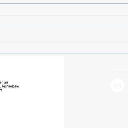
mareXtreme in der
POS
sustainMare-Ringvorlesung
FELD
Impress