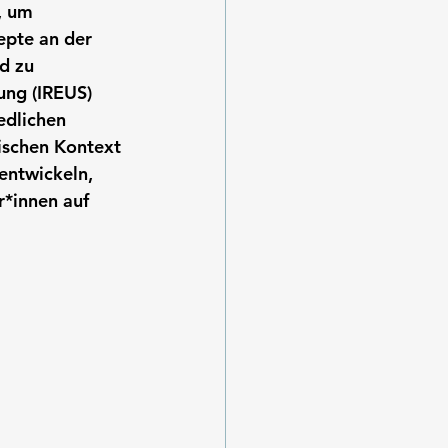
, um 
pte an der 
d zu 
ung (IREUS) 
edlichen 
ischen Kontext 
entwickeln, 
*innen auf 