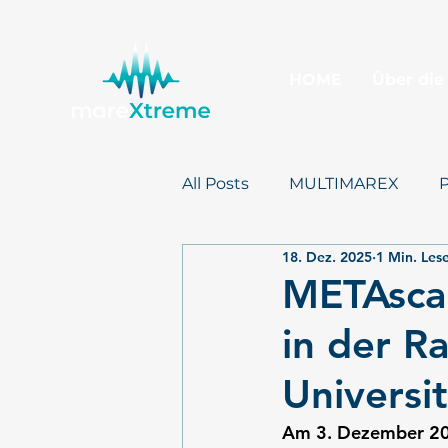
HOME
Über die
All Posts
MULTIMAREX
18. Dez. 2025
1 Min. Lese
Presse
mareXtreme
METAsca
in der R
Universit
Am 3. Dezember 202