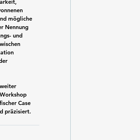
arkeit,
wonnenen
 und mögliche
er Nennung 
ungs- und
zwischen
ation 
der 
 weiter
e Workshop
fischer Case
 präzisiert.