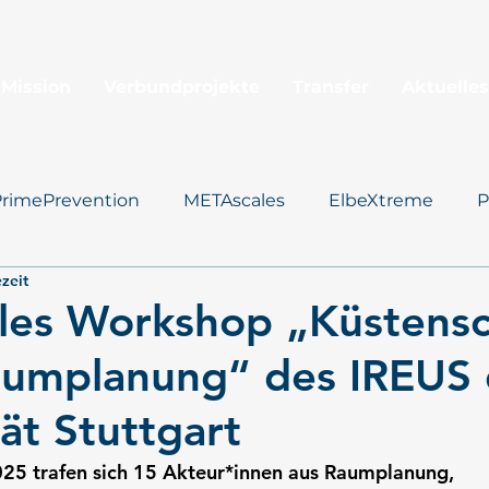
 Mission
Verbundprojekte
Transfer
Aktuelles
PrimePrevention
METAscales
ElbeXtreme
P
zeit
Santorini
les Workshop „Küstensc
aumplanung“ des IREUS 
ät Stuttgart
5 trafen sich 15 Akteur*innen aus Raumplanung, 