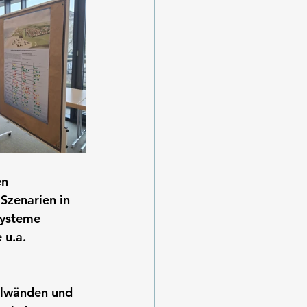
n 
zenarien in 
systeme 
u.a. 
ellwänden und