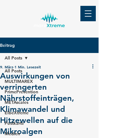
Beitrag
All Posts
9. März
1 Min. Lesezeit
All Posts
Auswirkungen von
MULTIMAREX
verringerten
PrimePrevention
Nährstoffeinträgen,
METAscales
Klimawandel und
ElbeXtreme
Hitzewellen auf die
Postkarte
Mikroalgen
Medien